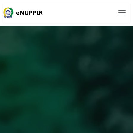
eNUPPIR