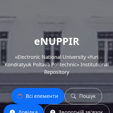
eNUPPIR
«Еlectronic National University «Yuri
Kondratyuk Poltava Politechnic» Institutional
Repository
Всі елементи
Пошук
Довідка
Зворотній зв'язок