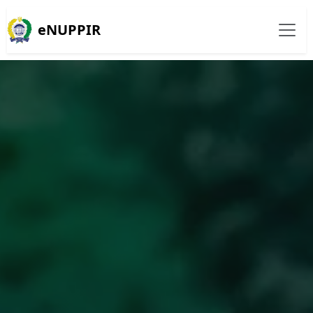
eNUPPIR