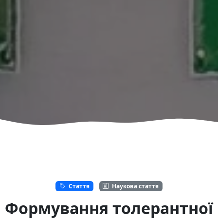
Стаття
Наукова стаття
Формування толерантної