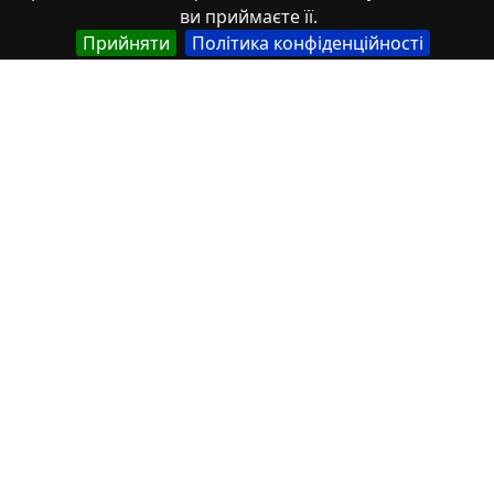
ви приймаєте її.
Прийняти
Політика конфіденційності
Властивості
Тип
Українська
Наукові статті
Назва
Українська
Формування толерантної особистості з
природничо-науковим мисленням
Автор
Українська