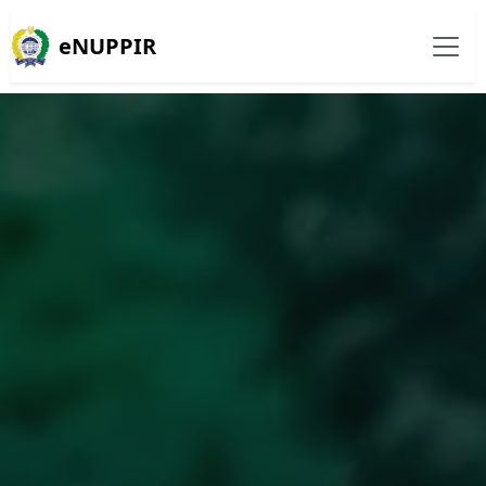
eNUPPIR