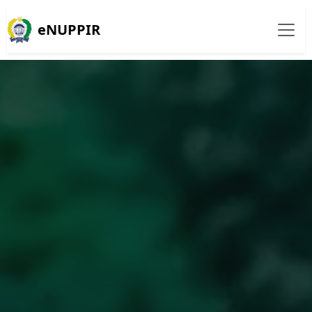
eNUPPIR