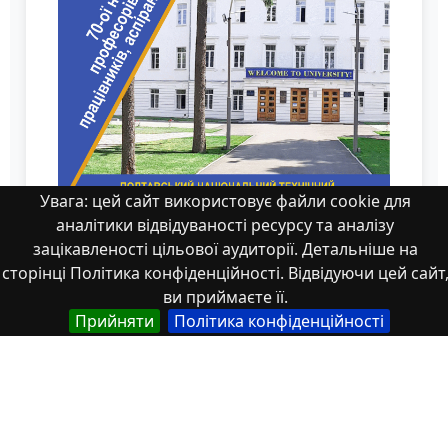
Увага: цей сайт використовує файли cookie для
аналітики відвідуваності ресурсу та аналізу
зацікавленості цільової аудиторії. Детальніше на
Тези Том 3(2)_copy
сторінці Політика конфіденційності. Відвідуючи цей сайт
ви приймаєте її.
Прийняти
Політика конфіденційності
Властивості
Тип