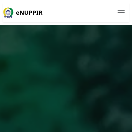
eNUPPIR