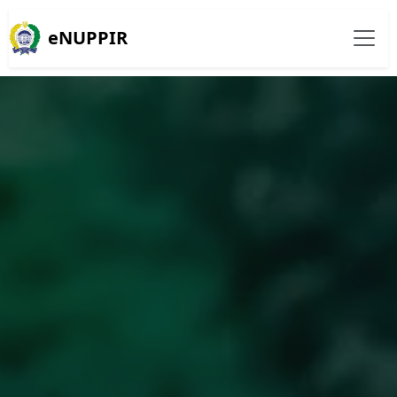
eNUPPIR