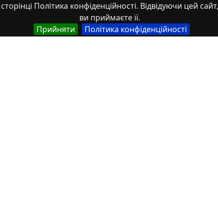
сторінці Політика конфіденційності. Відвідуючи цей сайт
Властивості
ви приймаєте її.
Прийняти
Політика конфіденційності
Тип
Українська
Наукові статті
Назва
Українська
Особливості формування поліфункциональних
РЗЕ-вмісних оксидних матеріалів з
використанням нітратних прекурсорів.
Автор
Українська
Стороженко, Д.О.
Українська