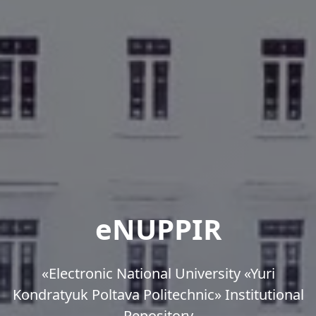
eNUPPIR
«Еlectronic National University «Yuri
Kondratyuk Poltava Politechnic» Institutional
Repository