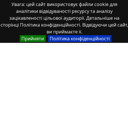
Увага: цей сайт використовує файли cookie для
аналітики відвідуваності ресурсу та аналізу
зацікавленості цільової аудиторії. Детальніше на
сторінці Політика конфіденційності. Відвідуючи цей сайт
ви приймаєте її.
Безрукова_конф_2018_11_13
Прийняти
Політика конфіденційності
Властивості
Тип
Українська
Thesis
Назва