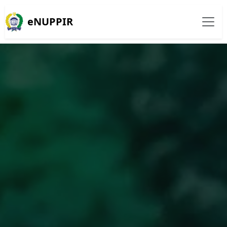
eNUPPIR