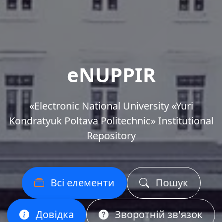
eNUPPIR
«Еlectronic National University «Yuri
Kondratyuk Poltava Politechnic» Institutional
Repository
Всі елементи
Пошук
Довідка
Зворотній зв'язок