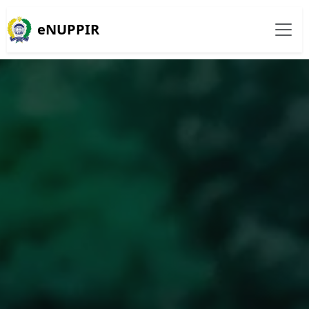
eNUPPIR