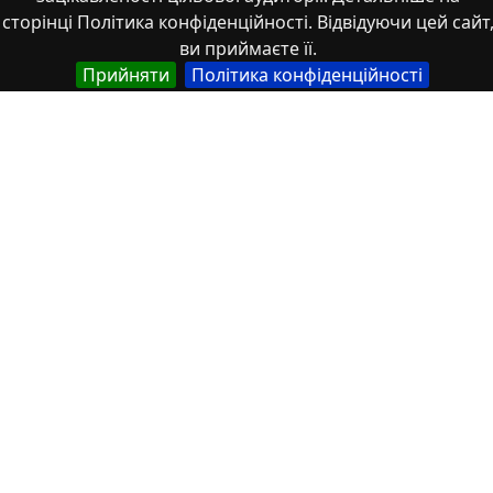
сторінці Політика конфіденційності. Відвідуючи цей сайт
Наукові статті
ви приймаєте її.
Прийняти
Політика конфіденційності
Назва
Англійська
Standardization of required level probability of no-
failure operation of the building envelopes by the
criterion of total thermal resistance
Українська
Нормування необхідного рівня ймовірності
безвідмовної роботи огороджувальних
конструкцій за критерієм приведеного опору
теплопередачі
Автор
Українська
Семко, В.О.