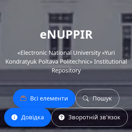
eNUPPIR
«Еlectronic National University «Yuri
Kondratyuk Poltava Politechnic» Institutional
Repository
Всі елементи
Пошук
Довідка
Зворотній зв'язок