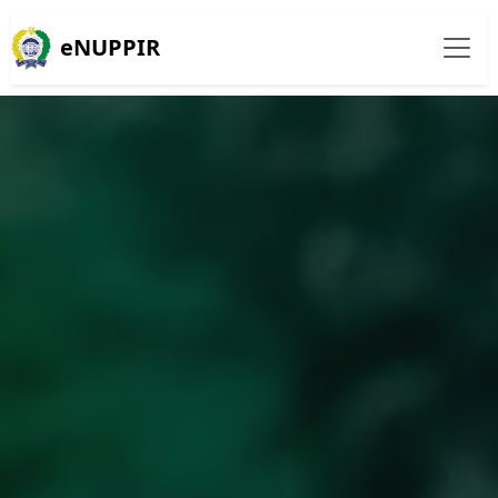
eNUPPIR