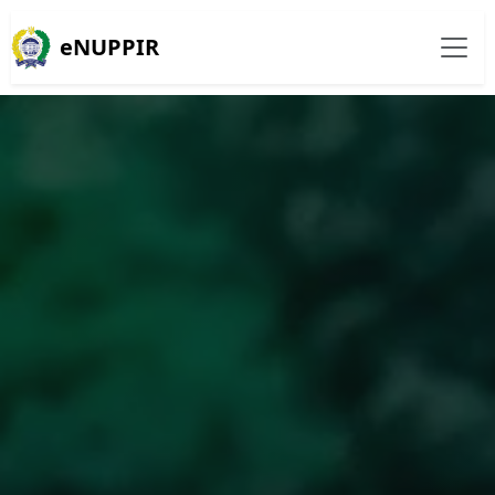
eNUPPIR