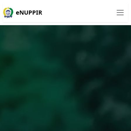
eNUPPIR