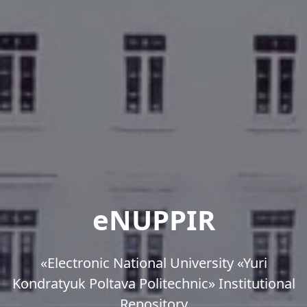
eNUPPIR
«Еlectronic National University «Yuri
Kondratyuk Poltava Politechnic» Institutional
Repository