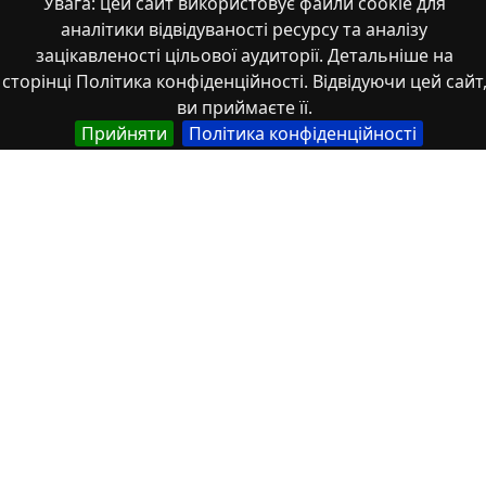
Увага: цей сайт використовує файли cookie для
аналітики відвідуваності ресурсу та аналізу
зацікавленості цільової аудиторії. Детальніше на
сторінці Політика конфіденційності. Відвідуючи цей сайт
ви приймаєте її.
Прийняти
Політика конфіденційності
Крекотень Е_і_Р_2013
Властивості
Тип
Українська
Наукові статті