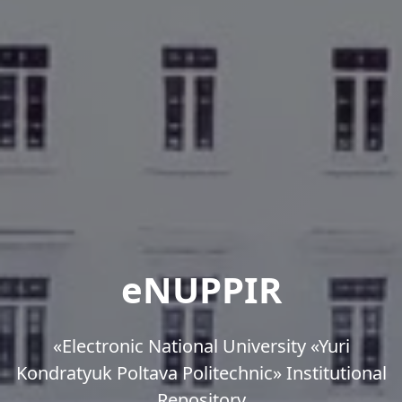
eNUPPIR
«Еlectronic National University «Yuri
Kondratyuk Poltava Politechnic» Institutional
Repository