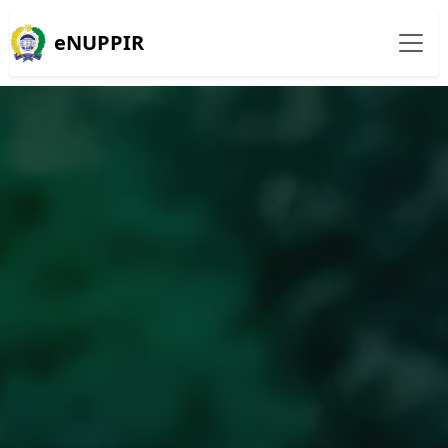
eNUPPIR