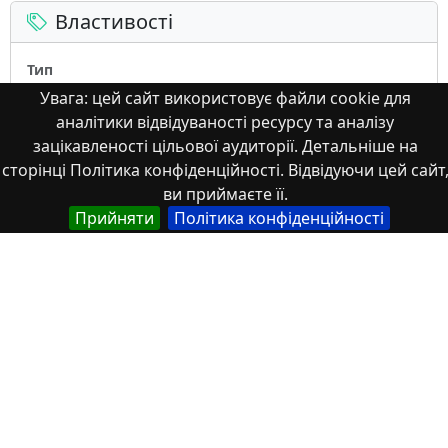
Властивості
Тип
Українська
Увага: цей сайт використовує файли cookie для
Наукова стаття
аналітики відвідуваності ресурсу та аналізу
зацікавленості цільової аудиторії. Детальніше на
Англійська
сторінці Політика конфіденційності. Відвідуючи цей сайт
Scientific article
ви приймаєте її.
Прийняти
Політика конфіденційності
Назва
Українська
Імплементація світового досвіду бюджетної
децентралізації
Англійська
Implementation of the World Experience of Budget
Decentralization