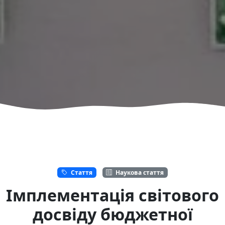
Стаття
Наукова стаття
Імплементація світового
досвіду бюджетної