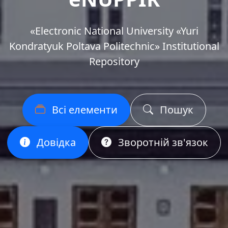
«Еlectronic National University «Yuri
Kondratyuk Poltava Politechnic» Institutional
Repository
Всі елементи
Пошук
Довідка
Зворотній зв'язок