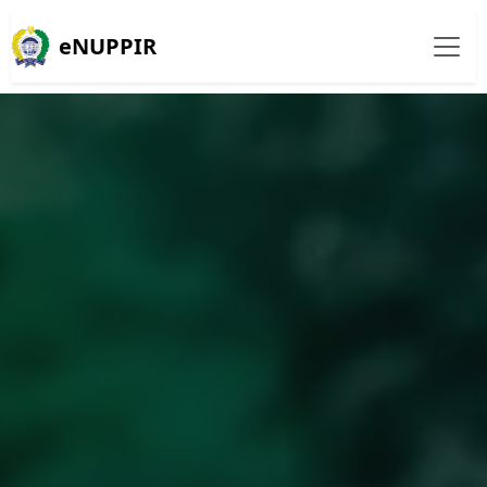
eNUPPIR