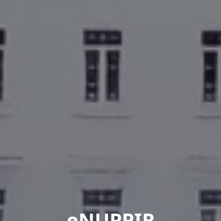
eNUPPIR