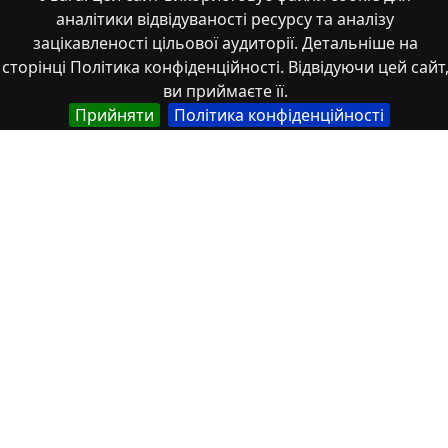
аналітики відвідуваності ресурсу та аналізу
зацікавленості цільової аудиторії. Детальніше на
сторінці Політика конфіденційності. Відвідуючи цей сайт
ви приймаєте її.
Прийняти
Політика конфіденційності
Збірник-303-307
Властивості
Тип
Українська
Наукові статті