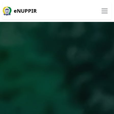
eNUPPIR