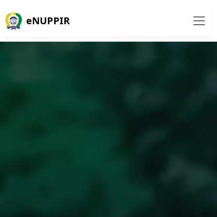
eNUPPIR