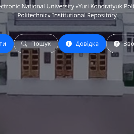
ectronic National University «Yuri Kondratyuk Pol
Politechnic» Institutional Repository
ти
Пошук
Довідка
Зво