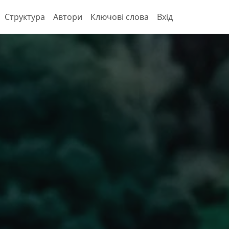
Структура
Автори
Ключові слова
Вхід