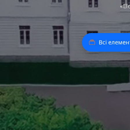
«Еl
Всі елемен