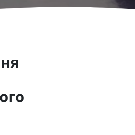
ння
ого