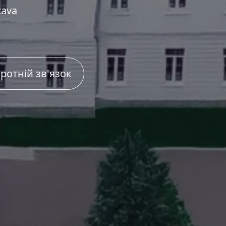
tava
ротній зв'язок