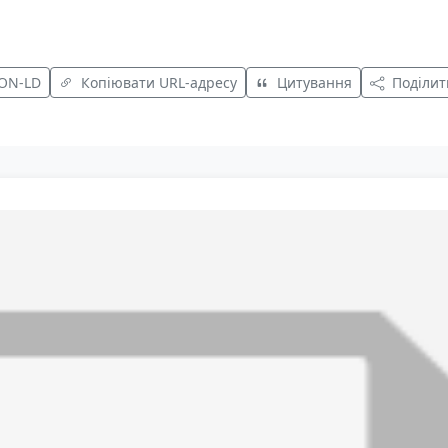
SON-LD
Копіювати URL-адресу
Цитування
Поділит