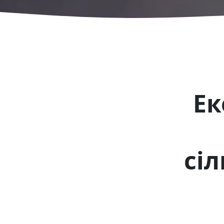
Ек
сі