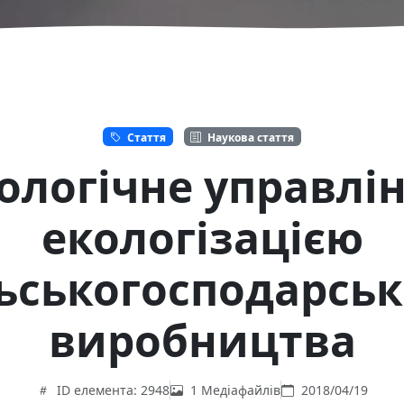
Стаття
Наукова стаття
ологічне управлі
екологізацією
льськогосподарськ
виробництва
ID елемента: 2948
1 Медіафайлів
2018/04/19