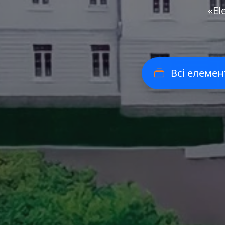
«Еl
Всі елемен