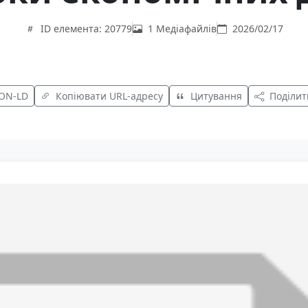
ID елемента: 20779
1 Медіафайлів
2026/02/17
SON-LD
Копіювати URL-адресу
Цитування
Поділит