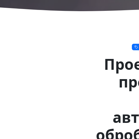
Прое
пр
авт
обро