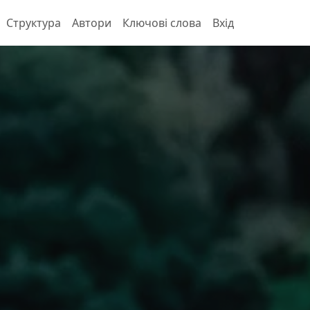
Структура
Автори
Ключові слова
Вхід