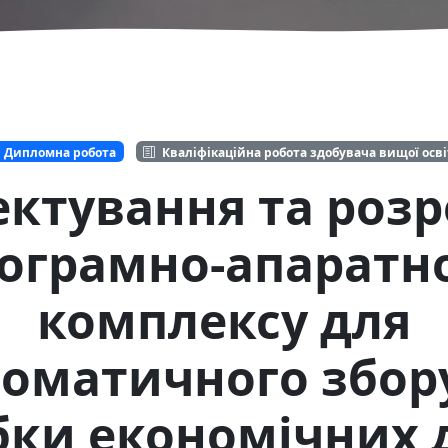
Дипломна робота
Кваліфікаційна робота здобувача вищої осв
ктування та роз
ограмно-апаратн
комплексу для
оматичного збор
бки економічних 