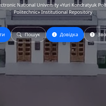
ectronic National University «Yuri Kondratyuk Pol
Politechnic» Institutional Repository
ти
Пошук
Довідка
Зво