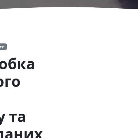
іти
робка
ого
у та
даних