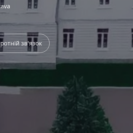
tava
ротній зв'язок