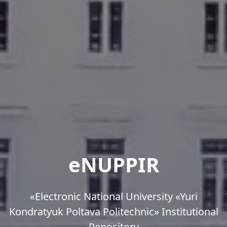
eNUPPIR
«Еlectronic National University «Yuri
Kondratyuk Poltava Politechnic» Institutional
Repository