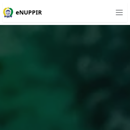
eNUPPIR