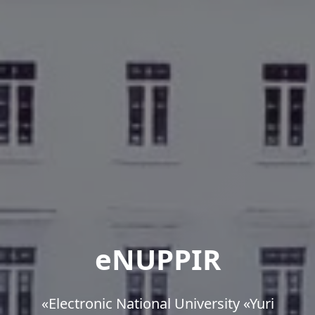
eNUPPIR
«Еlectronic National University «Yuri