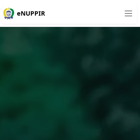
eNUPPIR