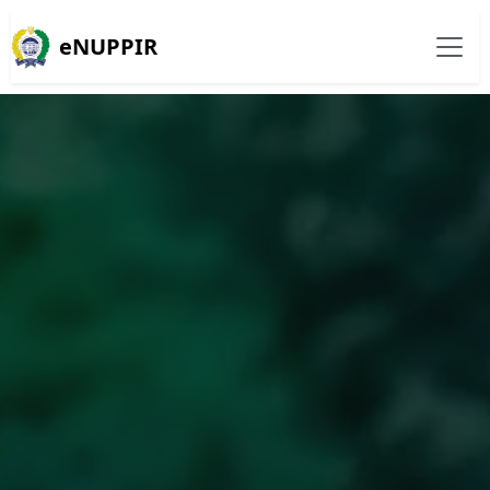
eNUPPIR