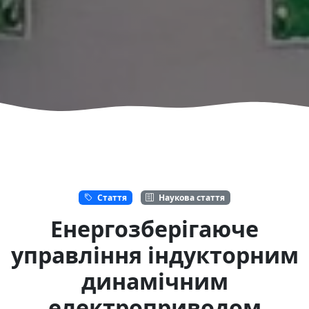
Стаття
Наукова стаття
Енергозберігаюче
управління індукторним
динамічним
електроприводом