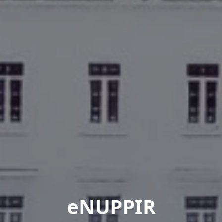
eNUPPIR