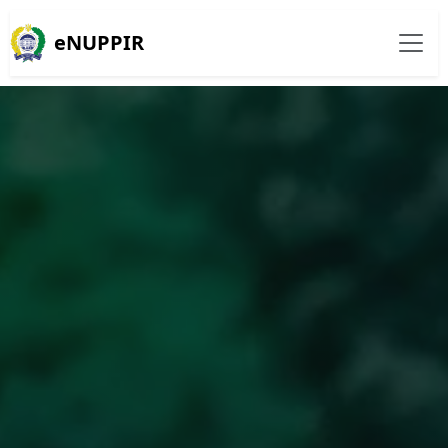
eNUPPIR