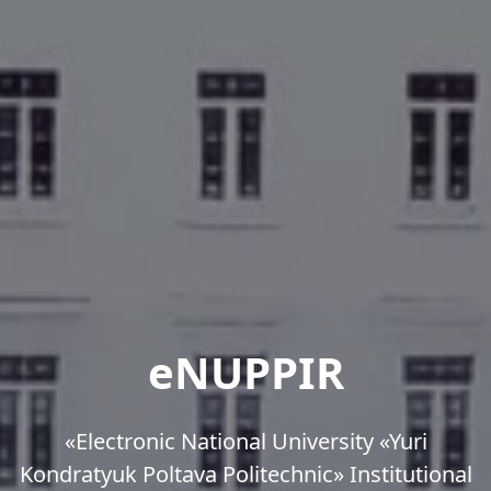
eNUPPIR
«Еlectronic National University «Yuri
Kondratyuk Poltava Politechnic» Institutional