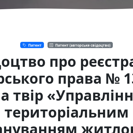
Патент
Патент (авторське свідоцтво)
доцтво про реєстр
рського права № 1
а твір «Управлін
територіальним
ануванням житло