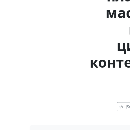
мас
ц
конте
J