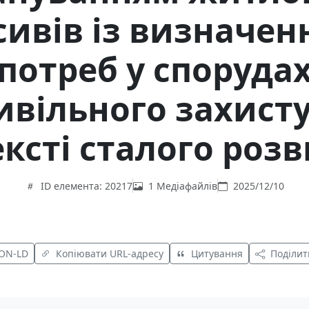
ивів із визначен
потреб у споруда
ивільного захисту
ксті сталого роз
ID елемента: 20217
1 Медіафайлів
2025/12/10
SON-LD
Копіювати URL-адресу
Цитування
Поділит