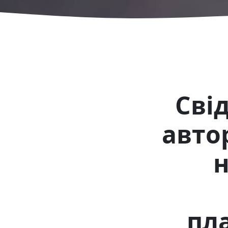
Сві
авто
н
пл