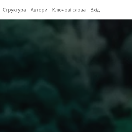
Структура
Автори
Ключові слова
Вхід