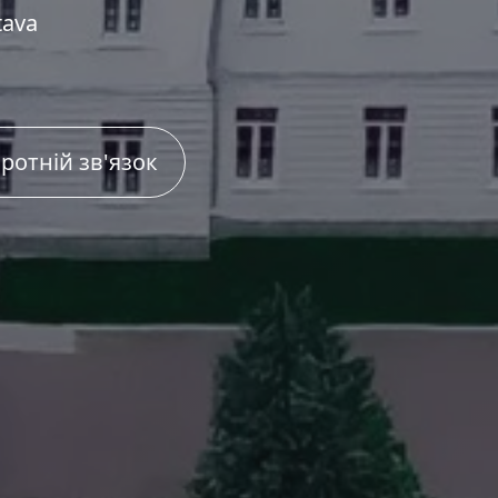
tava
ротній зв'язок