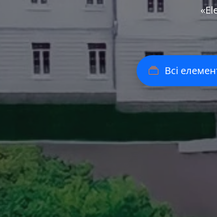
«Еl
Всі елемен