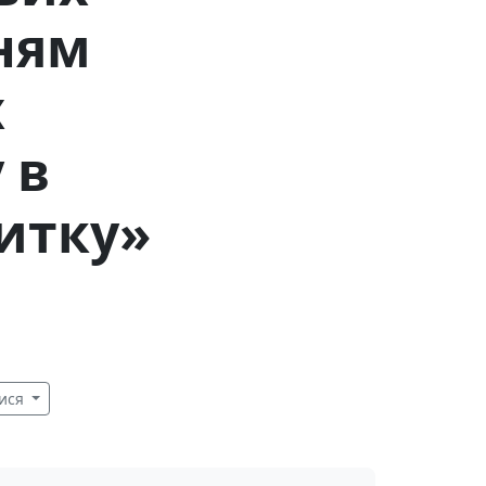
ням
х
 в
витку»
ися