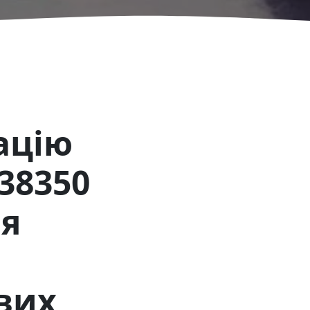
ацію
38350
ня
вих