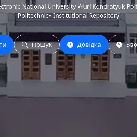
ectronic National University «Yuri Kondratyuk Pol
Politechnic» Institutional Repository
ти
Пошук
Довідка
Зво