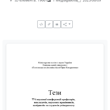
ID елемента: 19661
1 Медіафайлів
2025/06/09