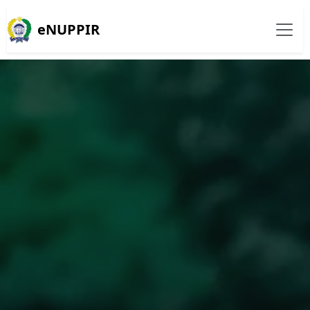
eNUPPIR