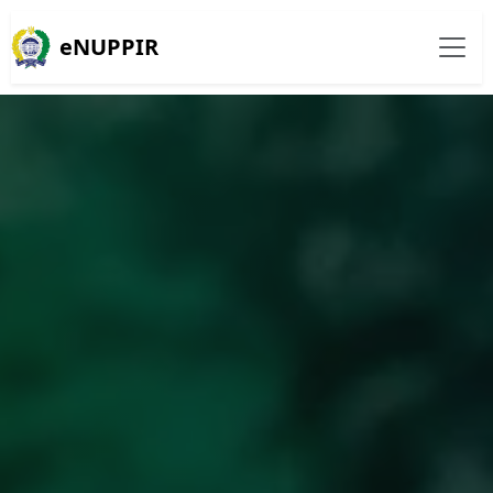
eNUPPIR