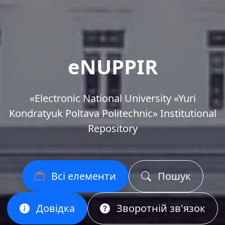
eNUPPIR
«Еlectronic National University «Yuri
Kondratyuk Poltava Politechnic» Institutional
Repository
Всі елементи
Пошук
Довідка
Зворотній зв'язок