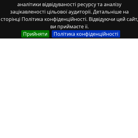
аналітики відвідуваності ресурсу та аналізу
Loaders for Concrete Compaction
зацікавленості цільової аудиторії. Детальніше на
сторінці Політика конфіденційності. Відвідуючи цей сайт
Українська
ви приймаєте її.
Привантажувачі для ущільнення бетонів
Прийняти
Політика конфіденційності
Автор
Українська
Нестеренко, Микола Миколайович
Українська
Панфілов, О.І.
Українська
Пирлик, М.О.
Опис
Англійська