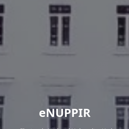
eNUPPIR