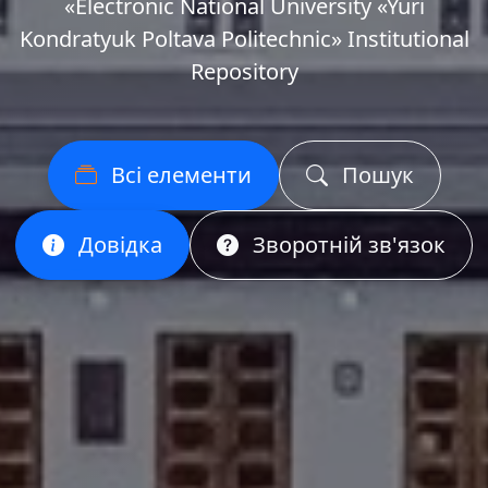
«Еlectronic National University «Yuri
Kondratyuk Poltava Politechnic» Institutional
Repository
Всі елементи
Пошук
Довідка
Зворотній зв'язок