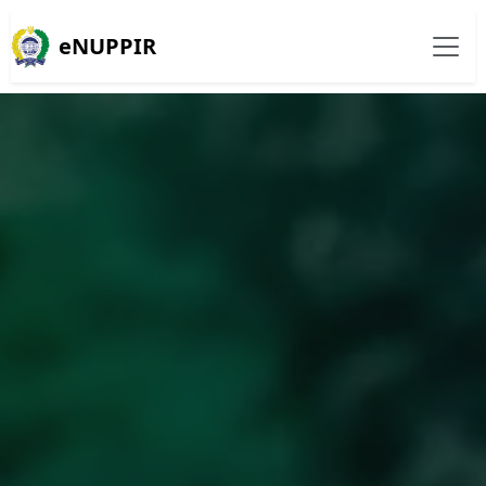
eNUPPIR