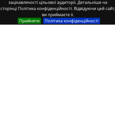
зацікавленості цільової аудиторії. Детальніше на
Властивості
сторінці Політика конфіденційності. Відвідуючи цей сайт
ви приймаєте її.
Тип
Прийняти
Політика конфіденційності
Українська
Роботи здобувачів освіти
Англійська
Student works
Спеціальність
Українська
144 Теплоенергетика
Англійська
144 Thermal power engineering
Рівень освіти