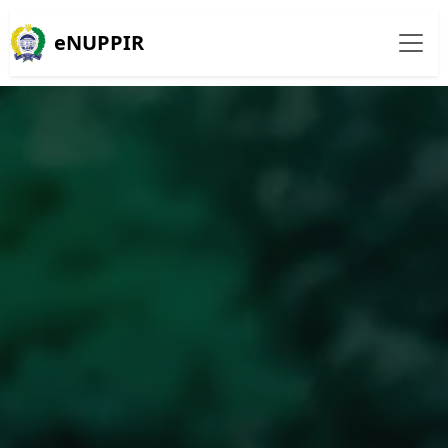
eNUPPIR