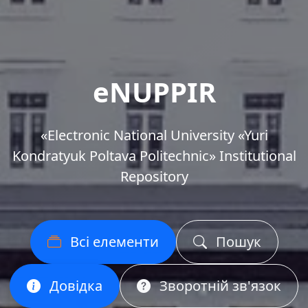
eNUPPIR
«Еlectronic National University «Yuri
Kondratyuk Poltava Politechnic» Institutional
Repository
Всі елементи
Пошук
Довідка
Зворотній зв'язок