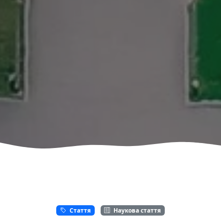
Стаття
Наукова стаття