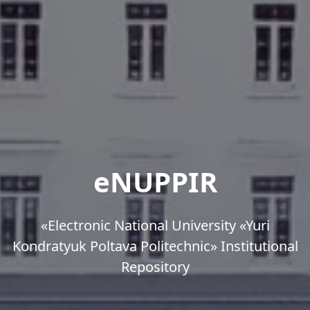
eNUPPIR
«Еlectronic National University «Yuri
Kondratyuk Poltava Politechnic» Institutional
Repository