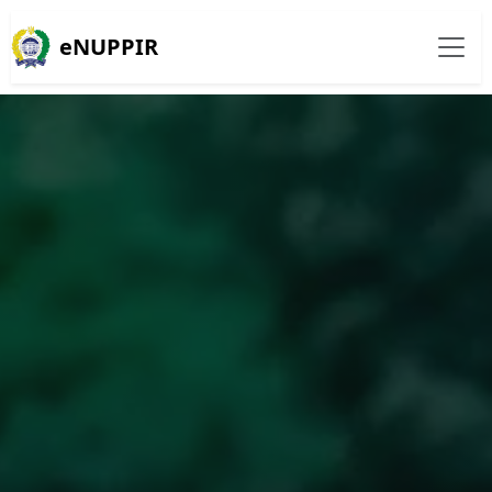
eNUPPIR