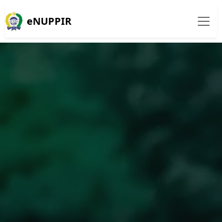
eNUPPIR