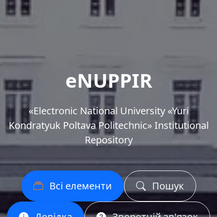
eNUPPIR
«Еlectronic National University «Yuri
Kondratyuk Poltava Politechnic» Institutional
Repository
Всі елементи
Пошук
Довідка
Зворотній зв'язок