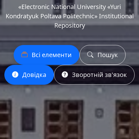
«Еlectronic National University «Yuri
Kondratyuk Poltava Politechnic» Institutional
Repository
Всі елементи
Пошук
Довідка
Зворотній зв'язок