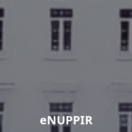
eNUPPIR