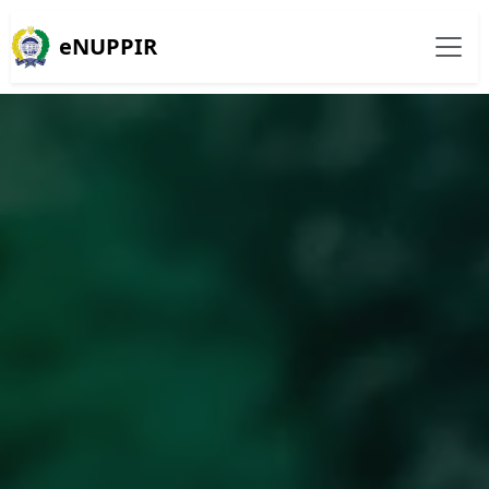
eNUPPIR