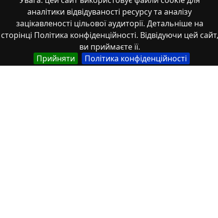
Увага: цей сайт використовує файли cookie для
Властивості
аналітики відвідуваності ресурсу та аналізу
зацікавленості цільової аудиторії. Детальніше на
Тип
сторінці Політика конфіденційності. Відвідуючи цей сайт
Українська
ви приймаєте її.
Наукова стаття
Прийняти
Політика конфіденційності
Англійська
Scientific article
Назва
Українська
Міжнародні та національні програми допомоги
постраждалим від війни: виклики та перспективи
Автор
Українська
Мирошниченко, А.І.