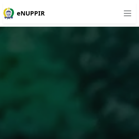
eNUPPIR