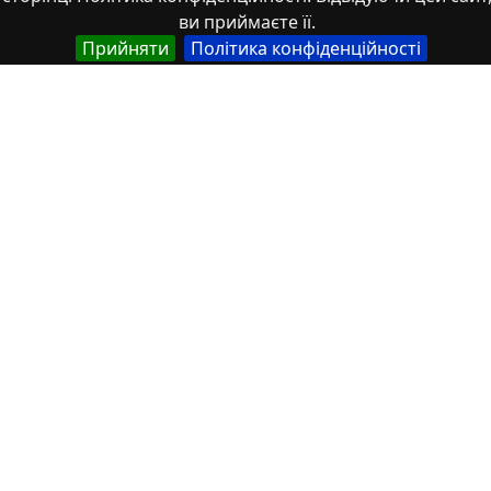
ви приймаєте її.
Прийняти
Політика конфіденційності
Пенц
Властивості
Тип
Українська
Роботи здобувачів освіти
Англійська
Student works
Спеціальність
Українська