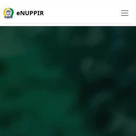
eNUPPIR