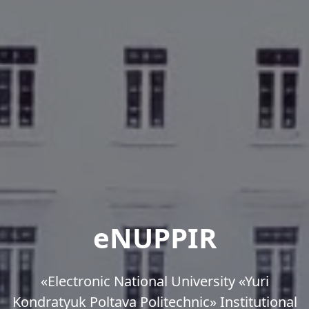
eNUPPIR
«Еlectronic National University «Yuri
Kondratyuk Poltava Politechnic» Institutional