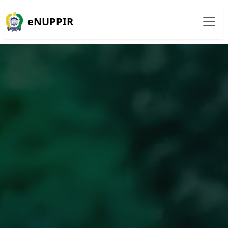
eNUPPIR