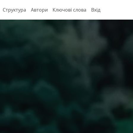
Структура
Автори
Ключові слова
Вхід