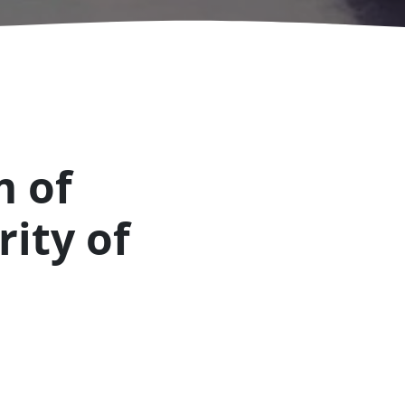
m of
rity of