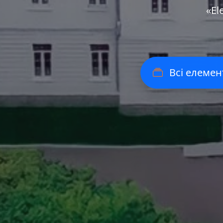
«Еl
Всі елемен