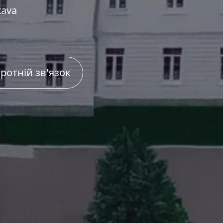
tava
ротній зв'язок