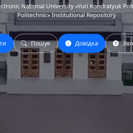
ectronic National University «Yuri Kondratyuk Pol
Politechnic» Institutional Repository
ти
Пошук
Довідка
Зво