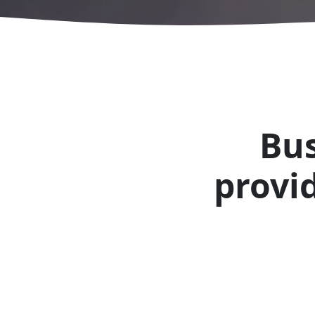
Bus
provid