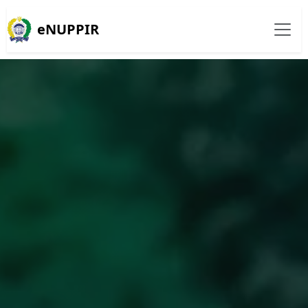
eNUPPIR