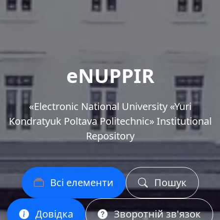
eNUPPIR
«Еlectronic National University «Yuri
Kondratyuk Poltava Politechnic» Institutional
Repository
Всі елементи
Пошук
Довідка
Зворотній зв'язок