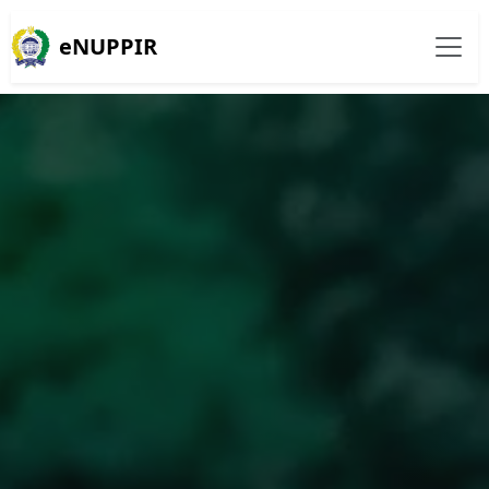
eNUPPIR