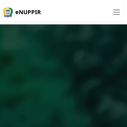
eNUPPIR