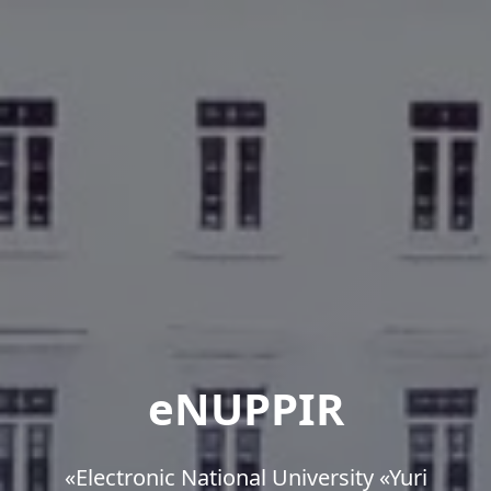
eNUPPIR
«Еlectronic National University «Yuri