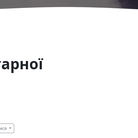
арної
ися