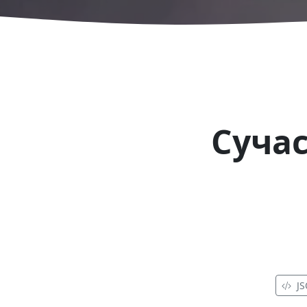
Сучас
J