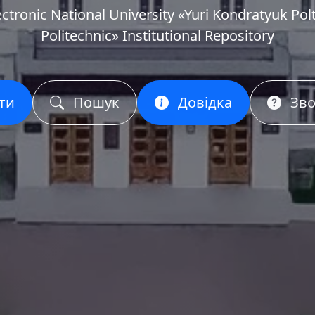
ectronic National University «Yuri Kondratyuk Pol
Politechnic» Institutional Repository
ти
Пошук
Довідка
Зво