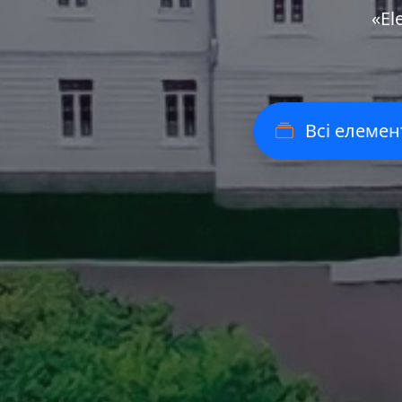
«Еl
Всі елемен