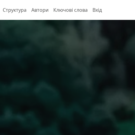
Структура
Автори
Ключові слова
Вхід