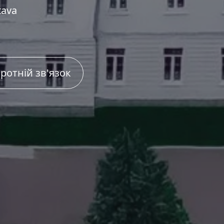
tava
ротній зв'язок