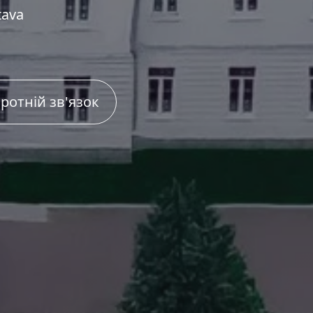
tava
ротній зв'язок