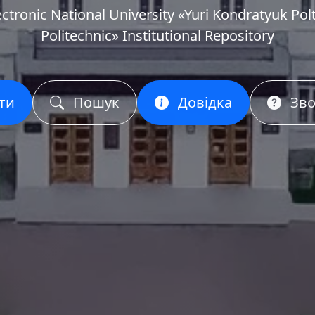
ectronic National University «Yuri Kondratyuk Pol
Politechnic» Institutional Repository
ти
Пошук
Довідка
Зво