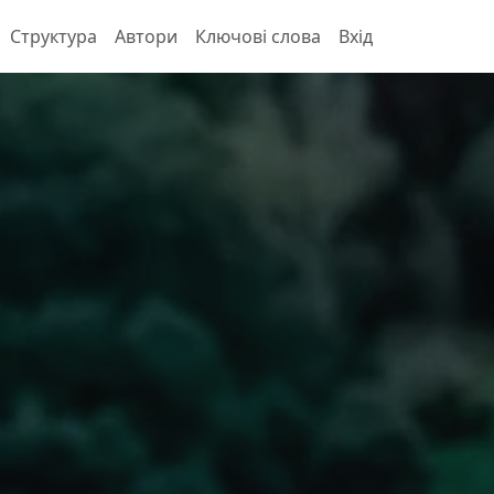
Структура
Автори
Ключові слова
Вхід