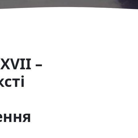
VII –
ксті
ення