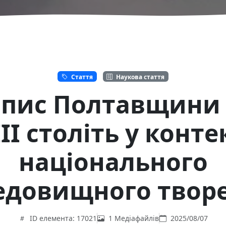
Стаття
Наукова стаття
опис Полтавщини X
II століть у конте
національного
едовищного твор
ID елемента: 17021
1 Медіафайлів
2025/08/07