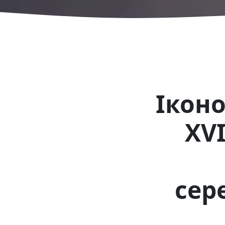
Ікон
XVI
сер