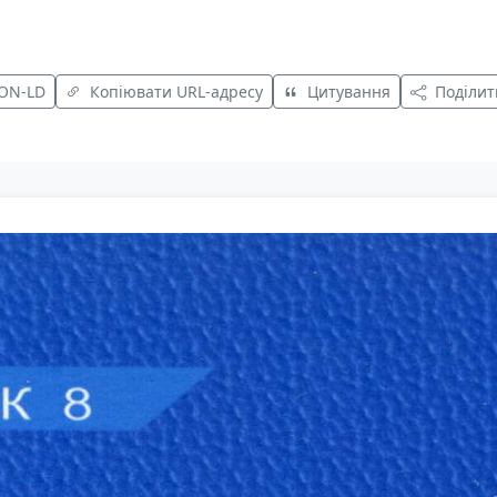
SON-LD
Копіювати URL-адресу
Цитування
Поділит