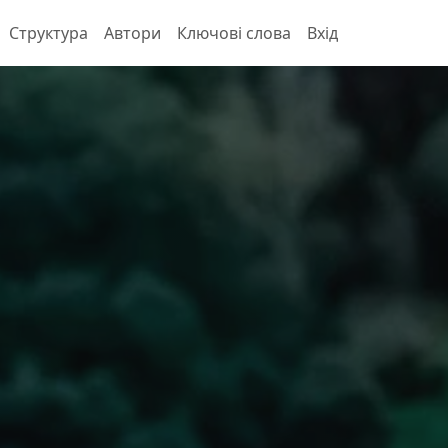
Структура
Автори
Ключові слова
Вхід