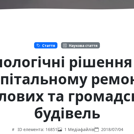
Стаття
Наукова стаття
нологічні рішення
пітальному ремо
лових та громадс
будівель
ID елемента: 16851
1 Медіафайлів
2018/07/04