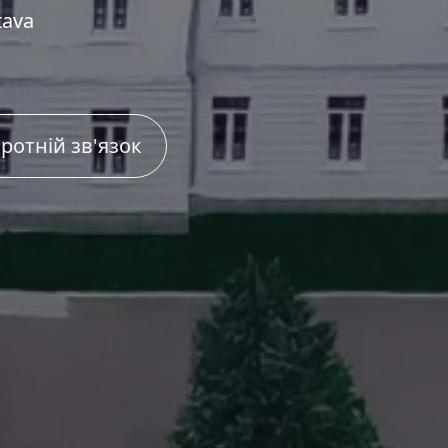
tava
ротній зв'язок