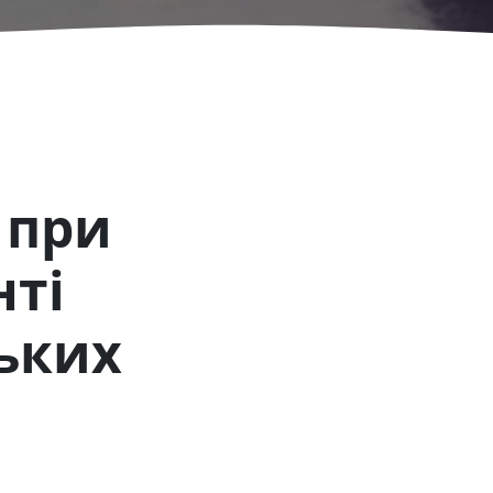
 при
нті
ьких