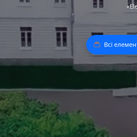
«Еl
Всі елемен