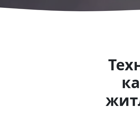
Тех
ка
жит