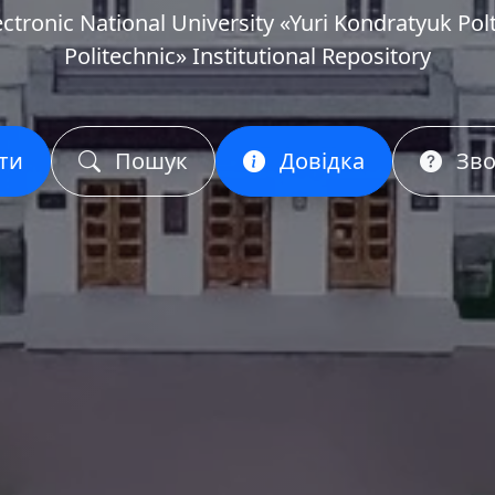
ectronic National University «Yuri Kondratyuk Pol
Politechnic» Institutional Repository
ти
Пошук
Довідка
Зво