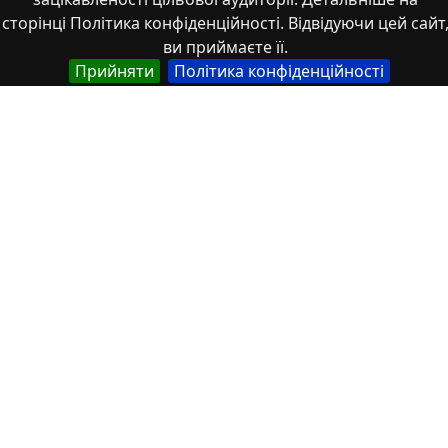
сторінці Політика конфіденційності. Відвідуючи цей сайт
Академ_2025 397-398
ви приймаєте її.
Прийняти
Політика конфіденційності
Властивості
Тип
Українська
Thesis
Назва
Українська
Комп’ютерний аналіз теплопровідності вузлів
громадських будівель