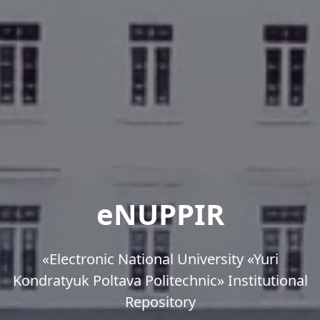
eNUPPIR
«Еlectronic National University «Yuri
Kondratyuk Poltava Politechnic» Institutional
Repository