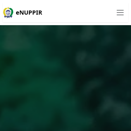
eNUPPIR