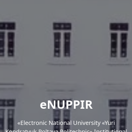
eNUPPIR
«Еlectronic National University «Yuri
Kondratyuk Poltava Politechnic» Institutional