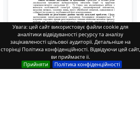
Увага: цей сайт використовує файли cookie для
аналітики відвідуваності ресурсу та аналізу
зацікавленості цільової аудиторії. Детальніше на
сторінці Політика конфіденційності. Відвідуючи цей сайт
ви приймаєте її.
Znpgmb_2010_2_5
Прийняти
Політика конфіденційності
Властивості
Тип
Українська
Наукові статті