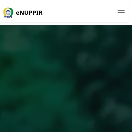
eNUPPIR