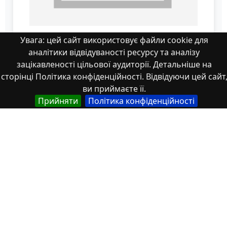
Увага: цей сайт використовує файли cookie для
Скорина_601ТК
аналітики відвідуваності ресурсу та аналізу
зацікавленості цільової аудиторії. Детальніше на
сторінці Політика конфіденційності. Відвідуючи цей сайт
ви приймаєте її.
Прийняти
Політика конфіденційності
Властивості
Тип
Українська
Роботи здобувачів освіти
Англійська
Student works