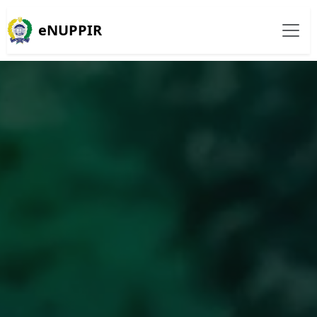
eNUPPIR