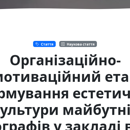
Стаття
Наукова стаття
Організаційно-
мотиваційний ета
рмування естетич
ультури майбутн
графів у закладі