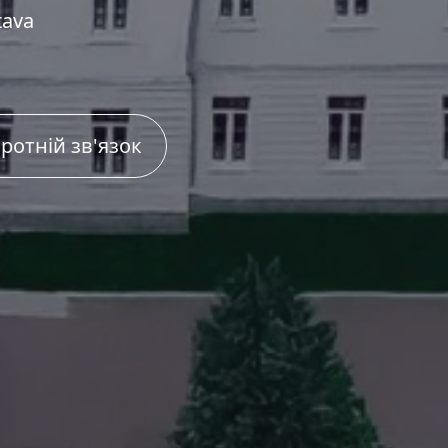
tava
ротній зв'язок