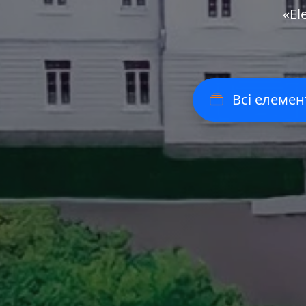
«Еl
Всі елемен