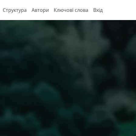
Структура
Автори
Ключові слова
Вхід