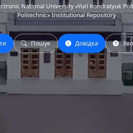
ectronic National University «Yuri Kondratyuk Pol
Politechnic» Institutional Repository
ти
Пошук
Довідка
Зво