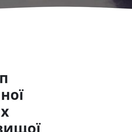
п
ної
іх
 вищої