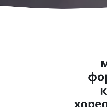
фо
к
хорео