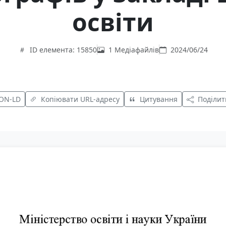
освіти
ID елемента: 15850
1 Медіафайлів
2024/06/24
SON-LD
Копіювати URL-адресу
Цитування
Поділит