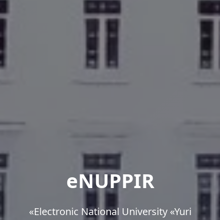
eNUPPIR
«Еlectronic National University «Yuri