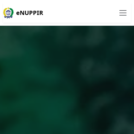
eNUPPIR