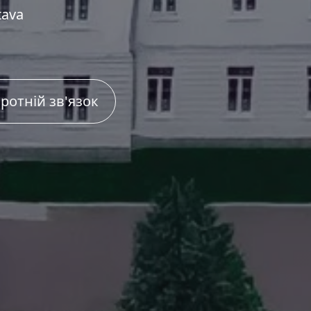
tava
ротній зв'язок