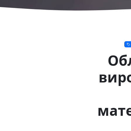
Обл
вир
мате