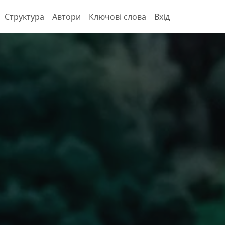
Структура
Автори
Ключові слова
Вхід