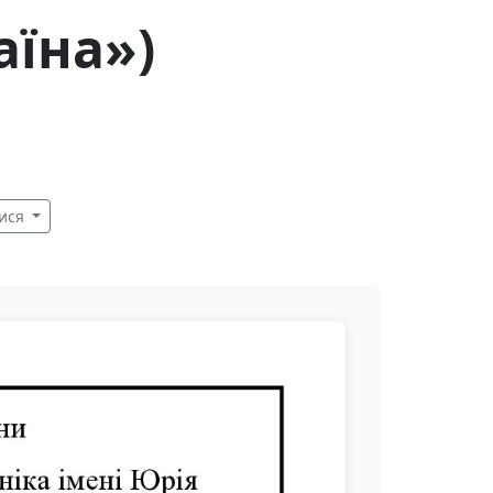
аїна»)
ися