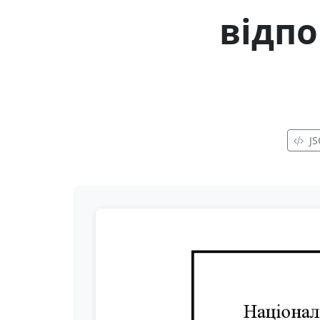
відпо
J