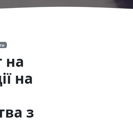
іти
т на
ї на
тва з