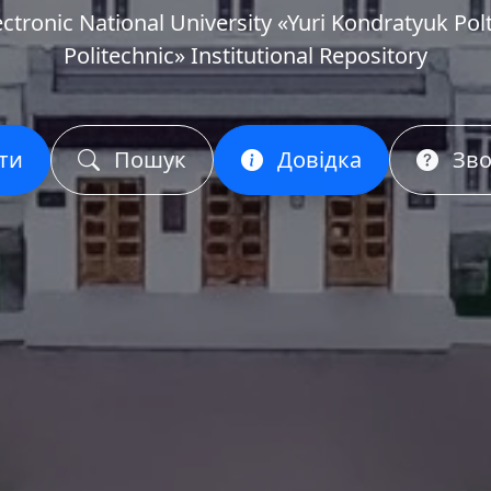
ectronic National University «Yuri Kondratyuk Pol
Politechnic» Institutional Repository
ти
Пошук
Довідка
Зво