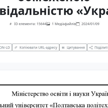
відальністю «Укр
ID елемента: 15644
1 Медіафайлів
2024/01/09
SON-LD
Копіювати URL-адресу
Цитування
Поділит