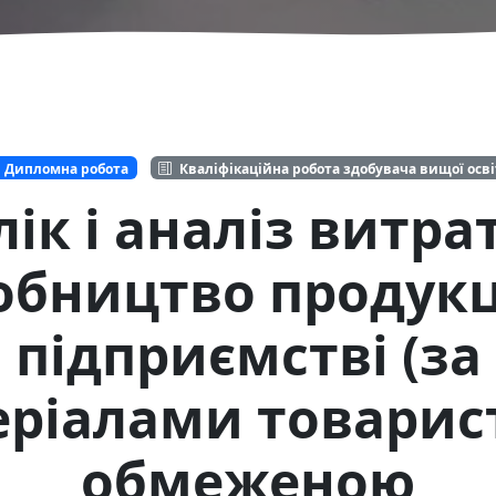
Дипломна робота
Кваліфікаційна робота здобувача вищої осв
ік і аналіз витра
обництво продукці
підприємстві (за
ріалами товарис
обмеженою