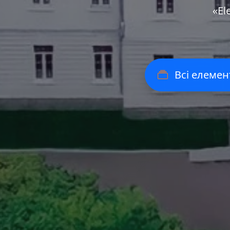
«Еl
Всі елемен