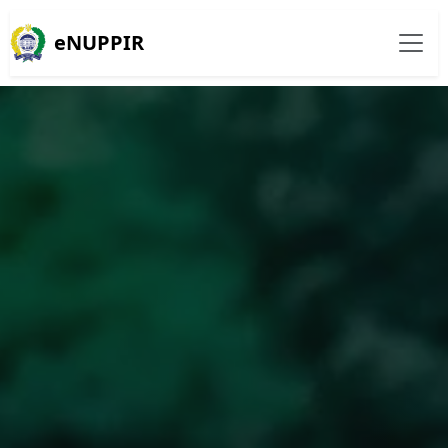
eNUPPIR