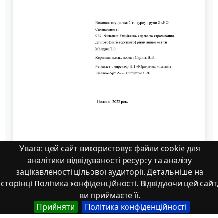
МР_Мандич
Увага: цей сайт використовує файли cookie для
аналітики відвідуваності ресурсу та аналізу
зацікавленості цільової аудиторії. Детальніше на
сторінці Політика конфіденційності. Відвідуючи цей сайт
ви приймаєте її.
Прийняти
Політика конфіденційності
Властивості