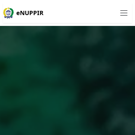
eNUPPIR