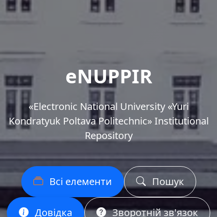
eNUPPIR
«Еlectronic National University «Yuri
Kondratyuk Poltava Politechnic» Institutional
Repository
Всі елементи
Пошук
Довідка
Зворотній зв'язок