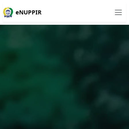
eNUPPIR