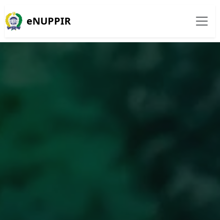
eNUPPIR