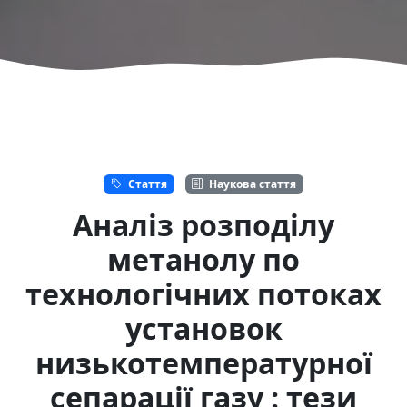
Стаття
Наукова стаття
Аналіз розподілу
метанолу по
технологічних потоках
установок
низькотемпературної
сепарації газу : тези