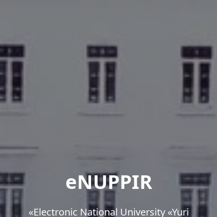
eNUPPIR
«Еlectronic National University «Yuri