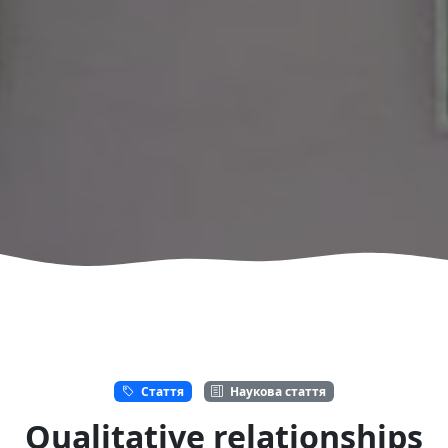
Стаття
Наукова стаття
Qualitative relationships