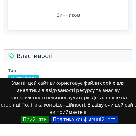
Винников
Властивості
Тип
Українська
Увага: цей сайт використовує файли cookie для
Наукові статті
аналітики відвідуваності ресурсу та аналізу
зацікавленості цільової аудиторії. Детальніше на
сторінці Політика конфіденційності. Відвідуючи цей сайт
Назва
ви приймаєте її.
Англійська
Прийняти
Політика конфіденційності
Qualitative relationships of water migration sn
highway embankment glay soils by the results of
laboratory and field research