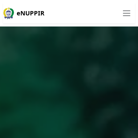
eNUPPIR